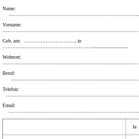
Name:
…………………………………………………………………………………..........
Vorname:
…………………………………………………………………………
Geb. am: ………………………….. in
……………………………………………….............................
Wohnort:
…………………………………………………………………………
Beruf:
………………………………………………………………………
Telefon:
………………………………………………………………………………..............
Email:
……………………………………………………………………
Ja